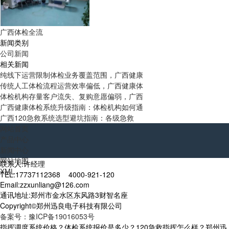
广西体检全流
新闻类别
公司新闻
相关新闻
纯线下运营限制体检业务覆盖范围，广西健康
传统人工体检流程运营效率偏低，广西健康体
体检机构存量客户流失、复购意愿偏弱，广西
广西健康体检系统升级指南：体检机构如何通
广西120急救系统选型避坑指南：各级急救
网站首页
产品中心
新闻中心
网站地图
联系人:许经理
XML
TEL:17737112368 4000-921-120
Email:zzxunliang@126.com
通讯地址:郑州市金水区东风路3财智名座
Copyright©郑州迅良电子科技有限公司
备案号：豫ICP备19016053号
指挥调度系统价格？体检系统报价是多少？120急救指挥怎么样？郑州迅