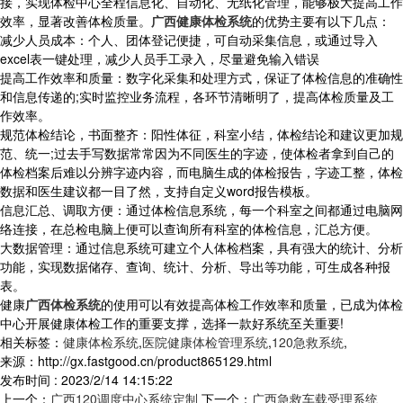
接，实现体检中心全程信息化、自动化、无纸化管理，能够极大提高工作
效率，显著改善体检质量。
广西健康体检系统
的优势主要有以下几点：
减少人员成本：个人、团体登记便捷，可自动采集信息，或通过导入
excel表一键处理，减少人员手工录入，尽量避免输入错误
提高工作效率和质量：数字化采集和处理方式，保证了体检信息的准确性
和信息传递的;实时监控业务流程，各环节清晰明了，提高体检质量及工
作效率。
规范体检结论，书面整齐：阳性体征，科室小结，体检结论和建议更加规
范、统一;过去手写数据常常因为不同医生的字迹，使体检者拿到自己的
体检档案后难以分辨字迹内容，而电脑生成的体检报告，字迹工整，体检
数据和医生建议都一目了然，支持自定义word报告模板。
信息汇总、调取方便：通过体检信息系统，每一个科室之间都通过电脑网
络连接，在总检电脑上便可以查询所有科室的体检信息，汇总方便。
大数据管理：通过信息系统可建立个人体检档案，具有强大的统计、分析
功能，实现数据储存、查询、统计、分析、导出等功能，可生成各种报
表。
健康
广西体检系统
的使用可以有效提高体检工作效率和质量，已成为体检
中心开展健康体检工作的重要支撑，选择一款好系统至关重要!
相关标签：
健康体检系统
,
医院健康体检管理系统
,
120急救系统
,
来源：http://gx.fastgood.cn/product865129.html
发布时间 : 2023/2/14 14:15:22
上一个：
广西120调度中心系统定制
下一个：
广西急救车载受理系统