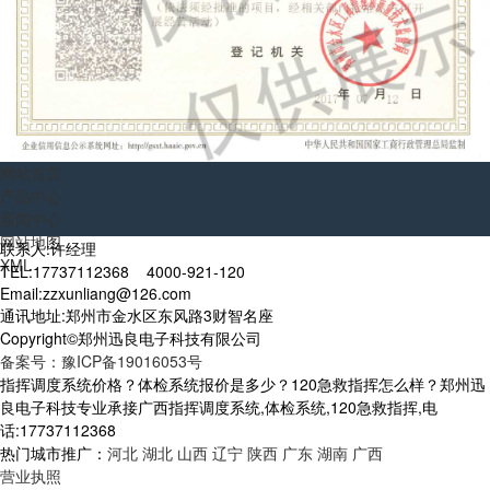
网站首页
产品中心
新闻中心
网站地图
联系人:许经理
XML
TEL:17737112368 4000-921-120
Email:zzxunliang@126.com
通讯地址:郑州市金水区东风路3财智名座
Copyright©郑州迅良电子科技有限公司
备案号：豫ICP备19016053号
指挥调度系统价格？体检系统报价是多少？120急救指挥怎么样？郑州迅
良电子科技专业承接广西指挥调度系统,体检系统,120急救指挥,电
话:17737112368
热门城市推广：
河北
湖北
山西
辽宁
陕西
广东
湖南
广西
营业执照