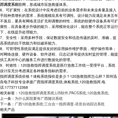
西调度系统
联网，形成城市应急救援体系。
6、可扩展性：在系统设计中应考虑目前的业务需求和未来业务量及接入
手段种类增长的需求，系统规模应具有可调性。设计能力应满足未来五年
不落后，要具有网络灵活扩充和调整的特性，系统的软硬件设备具有可扩
展性，应具备逐步升级的能力，采用模块化设计，能在整个系统正常运行
下，在线提升处理能力。
7、安全性：采用多种手段，保证数据安全和信息传递的及时、准确，提
高系统的抗干扰能力和抗破坏能力。
8、可管理性系统应满足提供友好的应用操作维护界面，维护操作简单；
对网络连接、硬件设备、软件进程、日志记录等提供实时监控管理，能提
供工具对中心的服务工作进行数据化的管理。
9、时效性：120急救指挥调度系统是医疗急救工作统一受理平台，系统
设计应充分考虑满足各种服务指标的需求。
指挥调度系统价格？体检系统报价是多少？120急救指挥怎么样？郑州迅
良电子科技专业承接广西指挥调度系统,体检系统,120急救指挥,电
话:17737112368
相关标签：
120急救指挥调度系统
,
LIS软件
,
PACS系统
,
120急救系统
,
上一条：
为什么医院要有广西随访系统
下一条：
广西120急救系统:三台合一指挥调度-语音自动回访系统
相关产品