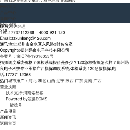
广西120指挥调度系统：攻克急救资源调度
网站首页
产品中心
新闻中心
网站地图
联系人:许经理
XML
TEL:17737112368 4000-921-120
Email:zzxunliang@126.com
通讯地址:郑州市金水区东风路3财智名座
Copyright©郑州迅良电子科技有限公司
备案号：豫ICP备19016053号
指挥调度系统价格？体检系统报价是多少？120急救指挥怎么样？郑州迅
良电子科技专业承接广西指挥调度系统,体检系统,120急救指挥,电
话:17737112368
热门城市推广：
河北
湖北
山西
辽宁
陕西
广东
湖南
广西
营业执照
技术支持:河南索易客
Powered by
筑巢ECMS
一键拨号
产品项目
新闻资讯
返回首页