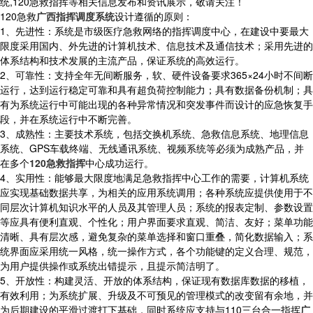
统,120急救指挥等相关信息发布和资讯展示，敬请关注！
120急救
广西指挥调度系统
设计遵循的原则：
1、先进性：系统是市级医疗急救网络的指挥调度中心，在建设中要最大
限度采用国内、外先进的计算机技术、信息技术及通信技术；采用先进的
体系结构和技术发展的主流产品，保证系统的高效运行。
2、可靠性：支持全年无间断服务，软、硬件设备要求365×24小时不间断
运行，达到运行稳定可靠和具有超负荷控制能力；具有数据备份机制；具
有为系统运行中可能出现的各种异常情况和突发事件而设计的应急恢复手
段，并在系统运行中不断完善。
3、成熟性：主要技术系统，包括交换机系统、急救信息系统、地理信息
系统、GPS车载终端、无线通讯系统、视频系统等必须为成熟产品，并
在多个
120急救指挥
中心成功运行。
4、实用性：能够最大限度地满足急救指挥中心工作的需要，计算机系统
应实现基础数据共享，为相关的应用系统调用；各种系统应提供使用于不
同层次计算机知识水平的人员及其管理人员；系统的报表定制、参数设置
等应具有便利直观、个性化；用户界面要求直观、简洁、友好；菜单功能
清晰、具有层次感，避免复杂的菜单选择和窗口重叠，简化数据输入；系
统界面应采用统一风格，统一操作方式，各个功能键的定义合理、规范，
为用户提供操作或系统出错提示，且提示简洁明了。
5、开放性：构建灵活、开放的体系结构，保证现有数据库数据的移植，
有效利用；为系统扩展、升级及不可预见的管理模式的改变留有余地，并
为后期建设的平滑过渡打下基础，同时系统应支持与110三台合一指挥
广