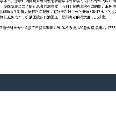
学水平。患者
广西随访系统
能使患者能够得到持续的关怀和专业的医后指
，使医院更全面了解到患者的满意度，有利于帮助医院有效的提升服务质
也帮助医生对病人进行跟踪观察，有利于科研工作的开展和医疗水平的提
降低服务成本，扩展医院的利润渠道，提高患者的满意度，忠诚度。
科技专业承接广西指挥调度系统,体检系统,120急救指挥,电话:177371