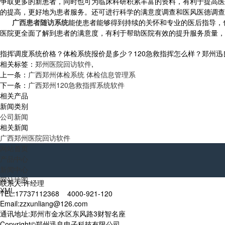
争取更多的新患者，同时也可为临床科研积累丰富的资料，有利于提高医
的提高，更好地为患者服务。还可进行科学的满意度调查和医风医德调查
广西患者随访系统
能使患者能够得到持续的关怀和专业的医后指导，
医院更全面了解到患者的满意度，有利于帮助医院有效的提升服务质量，
指挥调度系统价格？体检系统报价是多少？120急救指挥怎么样？郑州迅良电子
相关标签：
郑州医院回访软件
,
上一条：
广西郑州体检系统 体检信息管理系
下一条：
广西郑州120急救指挥系统软件
相关产品
新闻类别
公司新闻
相关新闻
广西郑州医院回访软件
网站首页
产品中心
新闻中心
网站地图
联系人:许经理
XML
TEL:17737112368 4000-921-120
Email:zzxunliang@126.com
通讯地址:郑州市金水区东风路3财智名座
Copyright©郑州迅良电子科技有限公司