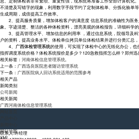
息、定制体检表非常繁琐、重复性强，现系统将准备工作全部计算机化。
不清楚及写错字的现象，利用数字手段节约了定制体检单、分拣化验单等
生成周期，成倍提高工作效率。
2、提高服务质量，增加体检客户的满意度 信息系统的准确性为医务
象。字迹清楚、整洁的各种体检资料，漂亮美观的体检报告，详细科学的
3、提高管理水平、增加信息的利用率 ，通过信息系统，院领导及科
户的资料，提高业务水平。体检单位拷贝单位体检结果并进行分类汇总，
4、
广西体检管理系统
的使用，可实现了体检中心的无纸化办公，也
指挥调度系统价格？体检系统报价是多少？120急救指挥怎么样？郑州迅良电子
相关标签：
河南体检信息管理系统
,
上一条：
广西迅良医院患者随访管理系统
下一条：
广西医院病人回访系统适用的范围参考
相关产品
新闻类别
公司新闻
相关新闻
广西河南体检信息管理系统
网站首页
产品中心
新闻中心
网站地图
联系人:许经理
XML