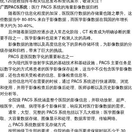
统,120急救指挥等相关信息发布和资讯展示，敬请关注！
广西PACS系统
：医疗 PACS 系统的海量影像数据归档
随着医疗信息化程度的加深，医院医疗数据的存储量也随之攀升。这
些数据当中 80-85% 来自于影像数据，而医学影像数据在我国的年增长
率大约为 30-40%。
且伴随着新冠防控逐步进入常态化阶段，CT 检查成为明确诊断的重
要手段之一，医学影像科也迎来了检测人次的高峰。
影像数据的激增以及高度信息化下的异构存储环境，为影像数据的分
级存储和归档，带来了巨大的挑战。
PACS 是医院数字化的重要标志之一
作为现代医学放射学实践的基础技术和基础设施，PACS 主要任务是
以数字化的方式将患者的医学影像保存起来，这当中不仅包含医学影像数
据，还包含相关受检者的信息、影像检查信息等。
这些信息均可在需要的时候，通过 PACS 系统进行快速调取、浏览
和使用，并用于影像检查后的影像后处理、医师诊断以及历史影像数据比
对分析等。
全院级 PACS 系统涵盖整个医院的影像信息，并联动放射、超声、
核医学、内镜、病理等多个影像科室，响应其对医疗影像数据的需求。
通常，大型、完整的 PACS 系统包括以下几大模块：医学图像获
取、大容量数据存储、图像显示和处理、数据库管理、传输网络。
△ PACS 系统数据常见存储方式
按照地级卫生部的要求，住院的电子病历要求保留时间不少于 30