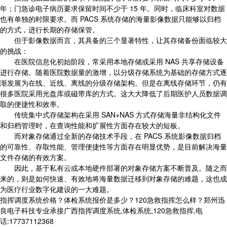
年；门急诊电子病历要求保留时间不少于 15 年。同时，临床科室对数据
也有单独的时限要求。而 PACS 系统存储的海量影像数据只能够以归档
的方式，进行长期的存储保管。
但于影像数据而言，其具备的三个显著特性，让其存储备份面临较大
的挑战：
在医院信息化初始阶段，常采用本地存储或采用 NAS 共享存储设备
进行存储。随着医院数据量的激增，以分级存储系统为基础的存储方式逐
渐发展为在线、近线、离线的分级存储架构。但是在离线存储环节，仍有
很多医院采用光盘库或磁带库的方式。这大大降低了后期医护人员数据调
取的便捷性和效率。
传统集中式存储架构在采用 SAN+NAS 方式存储海量非结构化文件
和归档管理时，在查询性能和扩展性方面存在较大的短板。
而对象存储通过全新的存储技术手段，在 PACS 系统影像数据归档
的可靠性、存取性能、管理便捷性等方面存在明显优势，是目前解决海量
文件存储的有效方案。
因此，基于私有云或本地硬件部署的对象存储方案不断普及。随之而
来的，则是如何快速、有效地将海量数据迁移到对象存储的难题，这也成
为医疗行业数字化建设的一大难题。
指挥调度系统价格？体检系统报价是多少？120急救指挥怎么样？郑州迅
良电子科技专业承接广西指挥调度系统,体检系统,120急救指挥,电
话:17737112368