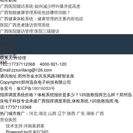
广西医院随访系统-如何减少呼叫量并提高患
广西智能健康管理系统包括哪些功能？
广西健康体检系统：健康管理的主要内容包括
医院广西患者随访管理系统
广西医院随访管理:医院三级随访
网站首页
产品中心
新闻中心
网站地图
联系人:许经理
XML
TEL:17737112368 4000-921-120
Email:zzxunliang@126.com
通讯地址:郑州市金水区东风路3财智名座
Copyright©郑州迅良电子科技有限公司
备案号：豫ICP备19016053号
指挥调度系统价格？体检系统报价是多少？120急救指挥怎么样？郑州迅
良电子科技专业承接广西指挥调度系统,体检系统,120急救指挥,电
话:17737112368
热门城市推广：
河北
湖北
山西
辽宁
陕西
广东
湖南
广西
营业执照
技术支持:河南索易客
Powered by
筑巢ECMS