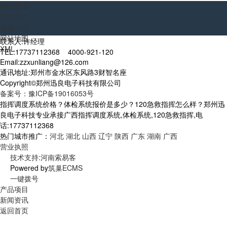
网站首页
产品中心
新闻中心
网站地图
联系人:许经理
XML
TEL:17737112368 4000-921-120
Email:zzxunliang@126.com
通讯地址:郑州市金水区东风路3财智名座
Copyright©郑州迅良电子科技有限公司
备案号：豫ICP备19016053号
指挥调度系统价格？体检系统报价是多少？120急救指挥怎么样？郑州迅
良电子科技专业承接广西指挥调度系统,体检系统,120急救指挥,电
话:17737112368
热门城市推广：
河北
湖北
山西
辽宁
陕西
广东
湖南
广西
营业执照
技术支持:河南索易客
Powered by
筑巢ECMS
一键拨号
产品项目
新闻资讯
返回首页