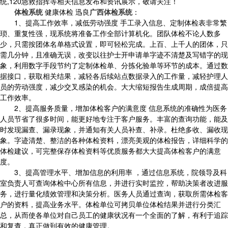
统,120急救指挥等相关信息发布和资讯展示，敬请关注！
体检系统
健康体检 迅良
广西体检系统
：
1、提高工作效率，减低劳动强度 手工录入信息、定制体检表非常繁
琐、重复性强，现系统将准备工作全部计算机化。团队体检不论人数多
少，只需按团体名单格式设置，即可轻松完成。上百、上千人的团体，只
需几分钟，且准确无误，改变以往护士开申请单字迹不清楚及写错字的现
象，利用数字手段节约了定制体检单、分拣化验单等环节的成本。通过数
据接口，获取相关结果，减轻各后续站点数据录入的工作量，减轻护理人
员的劳动强度，减少交叉感染的机会。大大缩短报告生成周期，成倍提高
工作效率。
2、提高服务质量，增加体检客户的满意度 信息系统的准确性为医务
人员节省了很多时间，能更好地专注于客户服务。丰富的查询功能，能及
时发现漏查、漏录现象，并通知有关人员补查、补录。杜绝多收、漏收现
象。字迹清楚、整洁的各种体检资料，漂亮美观的体检报告，详细科学的
体检建议，可完整保存体检资料等优质服务都大大提高体检客户的满意
度。
3、提高管理水平、增加信息的利用率 ，通过信息系统，院领导及科
室负责人可查询体检中心所有信息，并进行实时监控，帮助决策者改进服
务，进行量化绩效管理和决策分析。医务人员通过查询，获取所需体检客
户的资料，提高业务水平。体检单位可拷贝单位体检结果并进行分类汇
总，从而使各单位对自己员工的健康状况有一个全面的了解，有利于追踪
和复查，真正做到有效的健康管理。