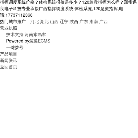
指挥调度系统价格？体检系统报价是多少？120急救指挥怎么样？郑州迅
良电子科技专业承接广西指挥调度系统,体检系统,120急救指挥,电
话:17737112368
热门城市推广：
河北
湖北
山西
辽宁
陕西
广东
湖南
广西
营业执照
技术支持:河南索易客
Powered by
筑巢ECMS
一键拨号
产品项目
新闻资讯
返回首页