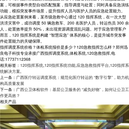
案，可根据事件类型自动匹配预案，指导调度与处置；同时具备应急演练
功能，模拟突发事件场景，提升指挥人员与医护人员的应急处置能力。
从应急处置案例来看，某市级急救中心通过 120 指挥系统，在一次大型
洪涝灾害中，成功调度 50 辆急救车、200 名医护人员，转运伤员 300 余
人，处置效率提升 50%，未出现资源调度混乱问题。对于应急管理客户
而言，120 指挥系统是构建 “智慧应急” 体系的核心，是提升城市突发事
件处置能力的关键保障。
指挥调度系统价格？体检系统报价是多少？120急救指挥怎么样？郑州迅
良电子科技专业承接广西指挥调度系统,体检系统,120急救指挥,电
话:17737112368
相关标签：
120指挥系统
,
120指挥系统功能
,
应急急救指挥平台
,
120指挥系
统解决方案
,
上一条：
广西医疗转运调度系统：规范化医疗转运的 “数字引擎”，助力机
构高质量发展
下一条：
广西公卫体检软件：基层公卫服务的 “减负好物”，如何让公卫工
作更高效？
相关产品