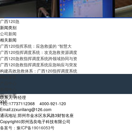
广西120急
新闻类别
公司新闻
相关新闻
广西120指挥系统：应急救援的 “智慧大
广西120指挥调度系统：攻克急救资源调度
广西120急救指挥调度系统跨领域协同与资
广西120急救指挥调度系统应急响应与突发
构建高效急救体系：广西120指挥调度系统
网站首页
产品中心
新闻中心
网站地图
联系人:许经理
XML
TEL:17737112368 4000-921-120
Email:zzxunliang@126.com
通讯地址:郑州市金水区东风路3财智名座
Copyright©郑州迅良电子科技有限公司
备案号：豫ICP备19016053号