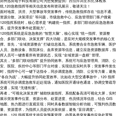
郑州迅良电子科技有限公司为您免费提供
广西指挥调度系统
,体检系
统,120急救指挥等相关信息发布和资讯展示，敬请关注！
面对地震、洪涝、大型事故等突发事件，传统急救指挥存在 “信息不通、
资源分散、决策滞后” 等问题，市级急救中心、应急管理部门客户搜索
120指挥系统时，核心需求是 “构建统一指挥、多部门联动的应急急救体
系，提升突发事件处置能力”。
120指挥系统是应急急救的 “智慧大脑”，核心实现 “统一指挥、资源整
合、多部门联动、决策支撑” 四大功能，是应对大规模突发事件的核心支
撑。首先，“全域资源整合” 打破信息孤岛。系统整合全市急救车辆、医护
人员、急救设备、医院床位、血库资源等信息，建立应急资源数据库，指
挥人员可一键查看所有资源状态，实现 “全域资源一盘棋” 管理。
其次，“多部门联动指挥” 提升协同效率。系统可与应急管理局、消防、公
安、医院、疾控中心等部门平台对接，实现信息实时共享；突发事件发生
时，指挥中心可一键下达指令，同步调度急救、消防、公安等力量，避免
“各自为战”，大幅提升协同处置效率。比如在大型交通事故中，120 指挥
系统可同步调度急救车赶赴现场，通知医院开通绿色通道，协调交警疏导
交通，实现 “无缝衔接”。
再者，“可视化决策支撑” 辅助快速指挥。系统配备高清可视化大屏，实时
展示突发事件位置、资源分布、处置进度、伤员情况等信息，结合 GIS
地图、热力图进行直观呈现；同时具备数据智能分析功能，可预判伤员数
量、资源需求，为指挥人员提供决策依据，避免 “盲目调度”。
此外，120 指挥系统支持应急预案管理，内置各类突发事件应急处置预